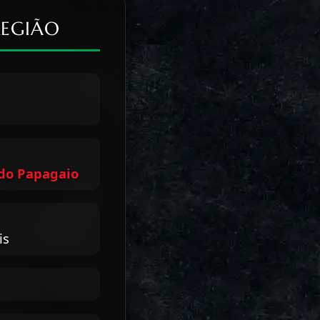
REGIÃO
 do Papagaio
is