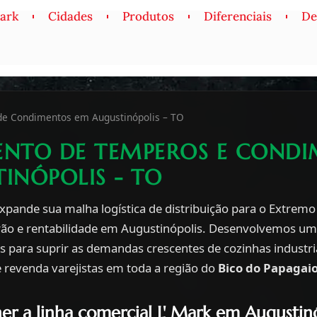
Mark
Cidades
Produtos
Diferenciais
De
 de Condimentos em Augustinópolis – TO
ENTO DE TEMPEROS E COND
INÓPOLIS - TO
xpande sua malha logística de distribuição para o Extremo
rão e rentabilidade em Augustinópolis. Desenvolvemos um
 para suprir as demandas crescentes de cozinhas industria
 revenda varejistas em toda a região do
Bico do Papagai
er a linha comercial L' Mark em Augustin