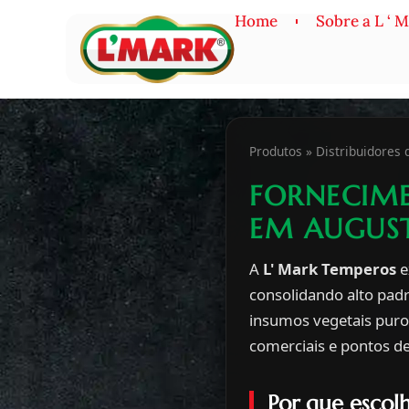
Home
Sobre a L ‘ 
Produtos » Distribuidores
FORNECIM
EM AUGUST
A
L' Mark Temperos
e
consolidando alto pad
insumos vegetais puros
comerciais e pontos de
Por que escolh