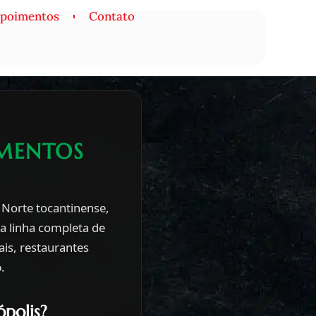
poimentos
Contato
IMENTOS
 Norte tocantinense,
a linha completa de
is, restaurantes
o
.
ópolis?