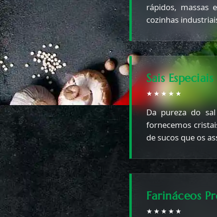
rápidos, massas 
cozinhas industria
Sais Especiais
★★★★★
Da pureza do sal 
fornecemos cristai
de sucos que os a
Farináceos P
★★★★★